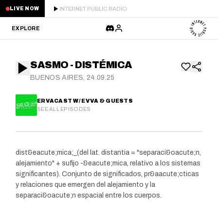
INTERNET PUBLIC RADIO
LIVE NOW
EXPLORE
LATEST
SASMO - DISTÉMICA
STAFF PICKS
BUENOS AIRES, 24.09.25
RESIDENTS
ERVACAST W/ EVVA & GUESTS
SEE ALL EPISODES
GUESTS
SERIES
dist&eacute;mica;_(del lat. distantia = "separaci&oacute;n,
alejamiento" + sufijo -&eacute;mica, relativo a los sistemas
SCHEDULE
significantes). Conjunto de significados, pr&aacute;cticas
y relaciones que emergen del alejamiento y la
NEWS
separaci&oacute;n espacial entre los cuerpos.
ABOUT