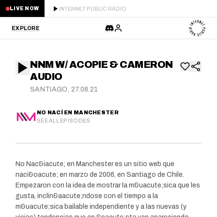
INTERNET PUBLIC RADIO
LIVE NOW
EXPLORE
LATEST
NNM W/ ACOPIE & CAMERON
STAFF PICKS
AUDIO
SANTIAGO, 27.08.21
RESIDENTS
NO NACÍ EN MANCHESTER
GUESTS
SEE ALL EPISODES
SERIES
No Nac&iacute; en Manchester es un sitio web que
SCHEDULE
naci&oacute; en marzo de 2006, en Santiago de Chile.
Empezaron con la idea de mostrar la m&uacute;sica que les
NEWS
gusta, inclin&aacute;ndose con el tiempo a la
m&uacute;sica bailable independiente y a las nuevas (y
ABOUT