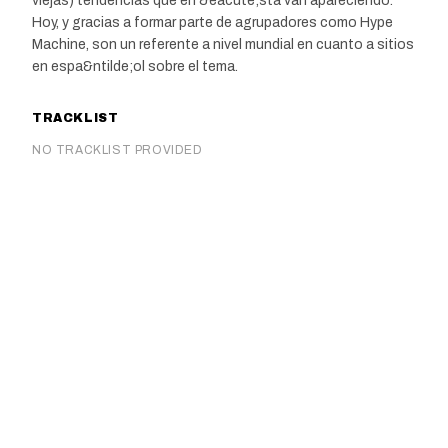
viejas) tendencias que en &eacute;sta van apareciendo.
Hoy, y gracias a formar parte de agrupadores como Hype
Machine, son un referente a nivel mundial en cuanto a sitios
en espa&ntilde;ol sobre el tema.
TRACKLIST
NO TRACKLIST PROVIDED