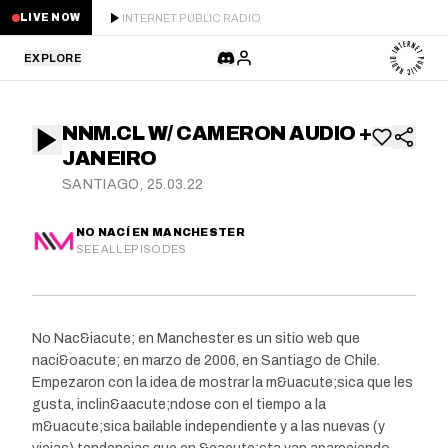
INTERNET PUBLIC RADIO
LIVE NOW
EXPLORE
LATEST
NNM.CL W/ CAMERON AUDIO +
STAFF PICKS
JANEIRO
SANTIAGO, 25.03.22
RESIDENTS
NO NACÍ EN MANCHESTER
GUESTS
SEE ALL EPISODES
SERIES
No Nac&iacute; en Manchester es un sitio web que
SCHEDULE
naci&oacute; en marzo de 2006, en Santiago de Chile.
Empezaron con la idea de mostrar la m&uacute;sica que les
NEWS
gusta, inclin&aacute;ndose con el tiempo a la
m&uacute;sica bailable independiente y a las nuevas (y
ABOUT