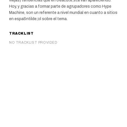
viejas) tendencias que en &eacute;sta van apareciendo.
Hoy, y gracias a formar parte de agrupadores como Hype
Machine, son un referente a nivel mundial en cuanto a sitios
en espa&ntilde;ol sobre el tema.
TRACKLIST
NO TRACKLIST PROVIDED